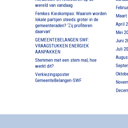
wereld van vandaag
Februa
Femkes Kieskompas: Waarom worden
Maart
lokale partijen steeds groter in de
April 
gemeenteraden? ‘Zij profiteren
daarvan’
Mei 2
GEMEENTEBELANGEN SWF:
Juni 2
VRAAGSTUKKEN ENERGIEK
Juli 2
AANPAKKEN
Augus
Stemmen met een stem mal, hoe
Septe
werkt dit?
Oktob
Verkiezingsposter
GemeenteBelangen-SWF
Novem
Decem