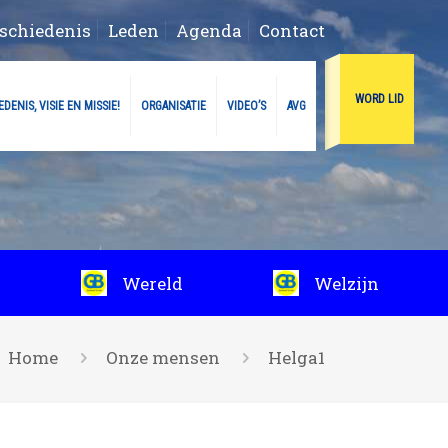
schiedenis
Leden
Agenda
Contact
WORD LID
DENIS, VISIE EN MISSIE!
ORGANISATIE
VIDEO’S
AVG
Wereld
Welzijn
Home
Onze mensen
Helga1