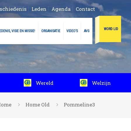
schiedenis
Leden
Agenda
Contact
WORD LID
DENIS, VISIE EN MISSIE!
ORGANISATIE
VIDEO’S
AVG
Wereld
Welzijn
Home
Home Old
Pommeline3