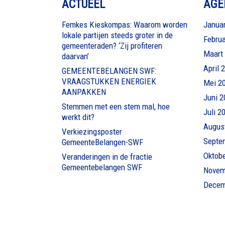
ACTUEEL
AGE
Femkes Kieskompas: Waarom worden
Januar
lokale partijen steeds groter in de
Februa
gemeenteraden? ‘Zij profiteren
Maart
daarvan’
April 
GEMEENTEBELANGEN SWF:
VRAAGSTUKKEN ENERGIEK
Mei 2
AANPAKKEN
Juni 2
Stemmen met een stem mal, hoe
Juli 2
werkt dit?
Augus
Verkiezingsposter
Septe
GemeenteBelangen-SWF
Oktob
Veranderingen in de fractie
Gemeentebelangen SWF
Novem
Decem